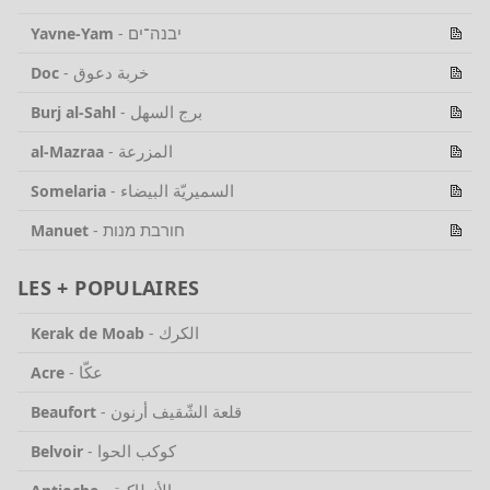
יבנה־ים
Yavne-Yam
-
خربة دعوق
Doc
-
برج السهل
Burj al-Sahl
-
المزرعة
al-Mazraa
-
السميريّة البيضاء
Somelaria
-
חורבת מנות
Manuet
-
LES + POPULAIRES
الكرك
Kerak de Moab
-
عكّا
Acre
-
قلعة الشّقيف أرنون
Beaufort
-
كوكب الحوا
Belvoir
-
الأنطاكية