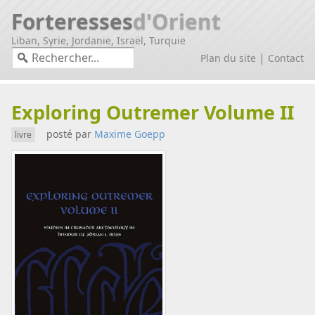
Forteresses
d'Orient
Liban, Syrie, Jordanie, Israël, Turquie
|
Plan du site
Contact
Exploring Outremer Volume II
posté par
Maxime Goepp
livre