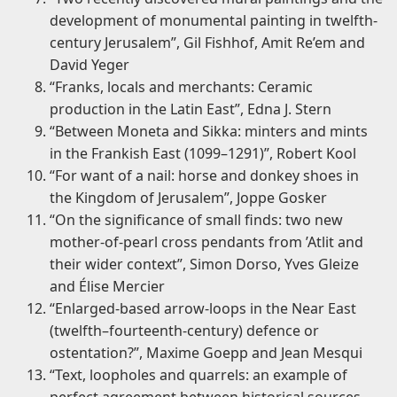
development of monumental painting in twelfth-
century Jerusalem”, Gil Fishhof, Amit Re’em and
David Yeger
“Franks, locals and merchants: Ceramic
production in the Latin East”, Edna J. Stern
“Between Moneta and Sikka: minters and mints
in the Frankish East (1099–1291)”, Robert Kool
“For want of a nail: horse and donkey shoes in
the Kingdom of Jerusalem”, Joppe Gosker
“On the significance of small finds: two new
mother-of-pearl cross pendants from ’Atlit and
their wider context”, Simon Dorso, Yves Gleize
and Élise Mercier
“Enlarged-based arrow-loops in the Near East
(twelfth–fourteenth-century) defence or
ostentation?”, Maxime Goepp and Jean Mesqui
“Text, loopholes and quarrels: an example of
perfect agreement between historical sources,