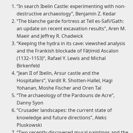
“In search Ibelin Castle: experimenting with non-
destructive archaeology”, Benjamin Z. Kedar
“The blanche garde fortress at Tell es-Safi/Gath:
an update on recent excavation results”, Aren M.
Maeir and Jeffrey R. Chadwick
“Keeping the hydra in its cave: viewshed analysis
and the Frankish blockade of Fāṭimid Ascalon
(1132–1153)”, Rafael Y. Lewis and Michal
Birkenfeld
“Jean II of Ibelin, Arsur castle and the
Hospitallers”, Vardit R. Shotten-Hallel, Hagi
Yohanan, Moshe Fischer and Oren Tal
“The archaeology of the Pardouns de Acre”,
Danny Syon
“Crusader landscapes: the current state of
knowledge and future directions”, Aleks
Pluskowski
“Two recently discovered mural paintings and the