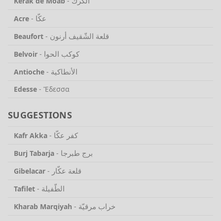
الكرك
Kerak de Moab
-
عكّا
Acre
-
قلعة الشّقيف أرنون
Beaufort
-
كوكب الحوا
Belvoir
-
الأنطاكية
Antioche
-
Edesse
-
Ἔδεσσα
SUGGESTIONS
كفر عكّا
Kafr Akka
-
برج طبرجا
Burj Tabarja
-
قلعة عكّار
Gibelacar
-
الطّفيلة
Tafilet
-
خراب مرقيّة
Kharab Marqiyah
-