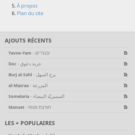
À propos
Plan du site
AJOUTS RÉCENTS
יבנה־ים
Yavne-Yam
-
خربة دعوق
Doc
-
برج السهل
Burj al-Sahl
-
المزرعة
al-Mazraa
-
السميريّة البيضاء
Somelaria
-
חורבת מנות
Manuet
-
LES + POPULAIRES