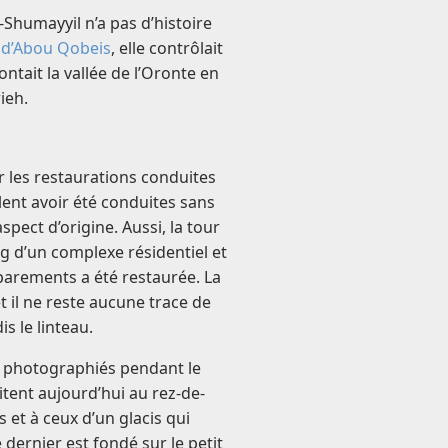
-Shumayyil n’a pas d’histoire
u
d’Abou Qobeis
, elle contrôlait
ntait la vallée de l’Oronte en
ieh.
ar les restaurations conduites
ent avoir été conduites sans
pect d’origine. Aussi, la tour
ng d’un complexe résidentiel et
parements a été restaurée. La
 il ne reste aucune trace de
is le linteau.
e photographiés pendant le
itent aujourd’hui au rez-de-
 et à ceux d’un glacis qui
 dernier est fondé sur le petit