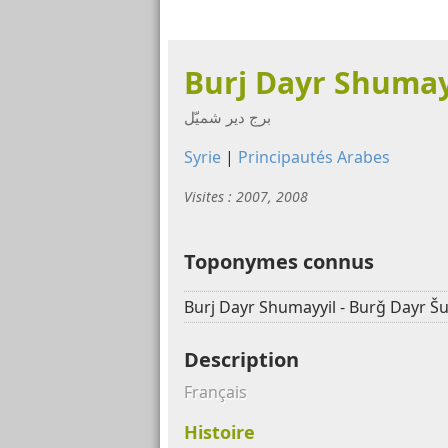
Burj Dayr Shumay
برج دير شميّل
Syrie
|
Principautés Arabes
Visites : 2007, 2008
Toponymes connus
Burj Dayr Shumayyil - Burǧ Dayr Š
Description
Français
Histoire