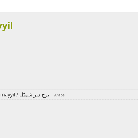
yil
برج دير شميّل
umayyil /
Arabe