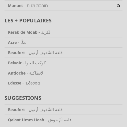
חורבת מנות
Manuet
-
LES + POPULAIRES
الكرك
Kerak de Moab
-
عكّا
Acre
-
قلعة الشّقيف أرنون
Beaufort
-
كوكب الحوا
Belvoir
-
الأنطاكية
Antioche
-
Edesse
-
Ἔδεσσα
SUGGESTIONS
قلعة الشّقيف أرنون
Beaufort
-
قلعة أمّ حوش
Qalaat Umm Hosh
-