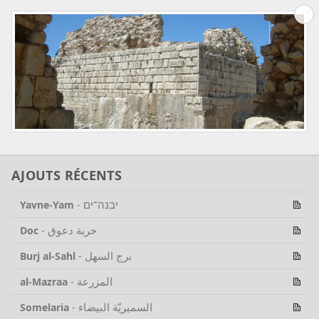
AJOUTS RÉCENTS
יבנה־ים
Yavne-Yam
-
خربة دعوق
Doc
-
برج السهل
Burj al-Sahl
-
المزرعة
al-Mazraa
-
السميريّة البيضاء
Somelaria
-