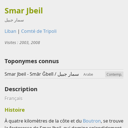
Smar Jbeil
سمار جبيل
Liban
|
Comté de Tripoli
Visites : 2003, 2008
Toponymes connus
سمار جبيل
Smar Jbeil - Smār Ǧbeīl /
Arabe
Contemp.
Description
Français
Histoire
À quatre kilomètres de la côte et du
Boutron
, se trouve