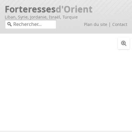
Forteresses
d'Orient
Liban, Syrie, Jordanie, Israël, Turquie
|
Plan du site
Contact