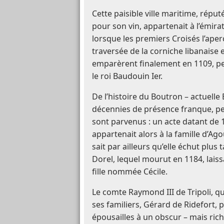
Cette paisible ville maritime, répu
pour son vin, appartenait à l’émira
lorsque les premiers Croisés l’aper
traversée de la corniche libanaise 
emparèrent finalement en 1109, peu
le roi Baudouin Ier.
De l’histoire du Boutron – actuelle
décennies de présence franque, p
sont parvenus : un acte datant de 1
appartenait alors à la famille d’Ago
sait par ailleurs qu’elle échut plus
Dorel, lequel mourut en 1184, lais
fille nommée Cécile.
Le comte Raymond III de Tripoli, qui
ses familiers, Gérard de Ridefort, 
épousailles à un obscur – mais ric