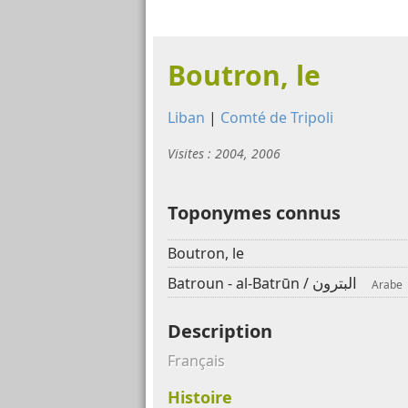
Boutron, le
Liban
|
Comté de Tripoli
Visites : 2004, 2006
Toponymes connus
Boutron, le
البترون
Batroun - al-Batrūn /
Arabe
Description
Français
Histoire