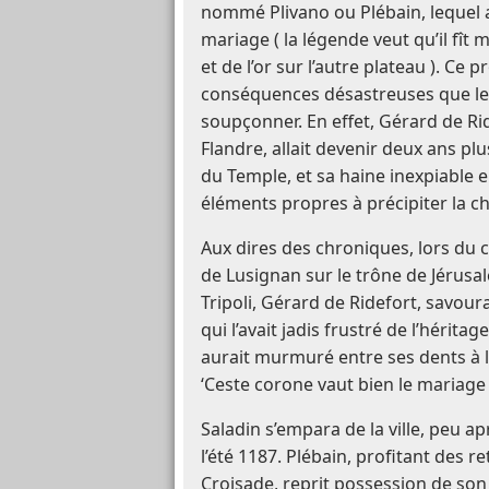
nommé Plivano ou Plébain, lequel 
mariage ( la légende veut qu’il fît 
et de l’or sur l’autre plateau ). Ce 
conséquences désastreuses que le 
soupçonner. En effet, Gérard de Rid
Flandre, allait devenir deux ans pl
du Temple, et sa haine inexpiable 
éléments propres à précipiter la 
Aux dires des chroniques, lors du
de Lusignan sur le trône de Jérus
Tripoli, Gérard de Ridefort, savou
qui l’avait jadis frustré de l’hérita
aurait murmuré entre ses dents à l
‘Ceste corone vaut bien le mariag
Saladin s’empara de la ville, peu ap
l’été 1187. Plébain, profitant des 
Croisade, reprit possession de son 