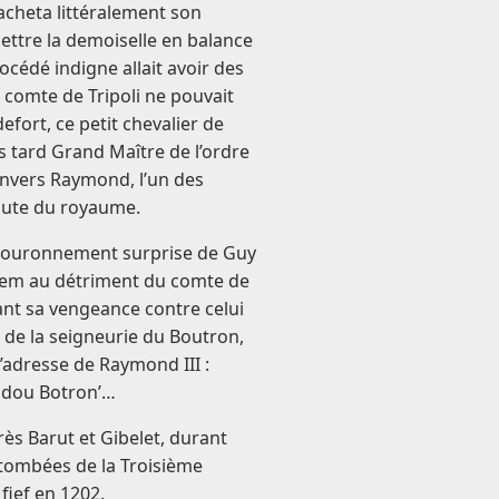
acheta littéralement son
mettre la demoiselle en balance
procédé indigne allait avoir des
comte de Tripoli ne pouvait
efort, ce petit chevalier de
us tard Grand Maître de l’ordre
envers Raymond, l’un des
chute du royaume.
 couronnement surprise de Guy
alem au détriment du comte de
rant sa vengeance contre celui
ge de la seigneurie du Boutron,
’adresse de Raymond III :
e dou Botron’…
rès Barut et Gibelet, durant
retombées de la Troisième
fief en 1202.