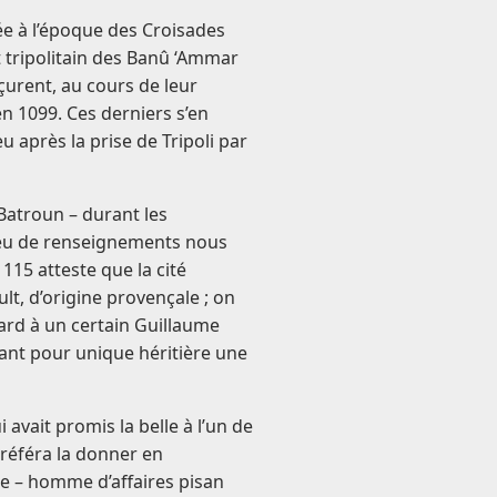
tée à l’époque des Croisades
t tripolitain des Banû ‘Ammar
çurent, au cours de leur
en 1099. Ces derniers s’en
 après la prise de Tripoli par
 Batroun – durant les
eu de renseignements nous
115 atteste que la cité
ult, d’origine provençale ; on
 tard à un certain Guillaume
sant pour unique héritière une
 avait promis la belle à l’un de
préféra la donner en
he – homme d’affaires pisan