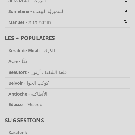
المزرعة
al-Mazraa
-
السميريّة البيضاء
Somelaria
-
חורבת מנות
Manuet
-
LES + POPULAIRES
الكرك
Kerak de Moab
-
عكّا
Acre
-
قلعة الشّقيف أرنون
Beaufort
-
كوكب الحوا
Belvoir
-
الأنطاكية
Antioche
-
Edesse
-
Ἔδεσσα
SUGGESTIONS
Karafenk