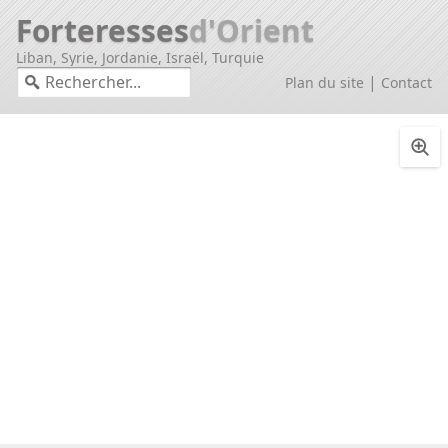
Forteresses
d'Orient
Liban, Syrie, Jordanie, Israël, Turquie
|
Plan du site
Contact