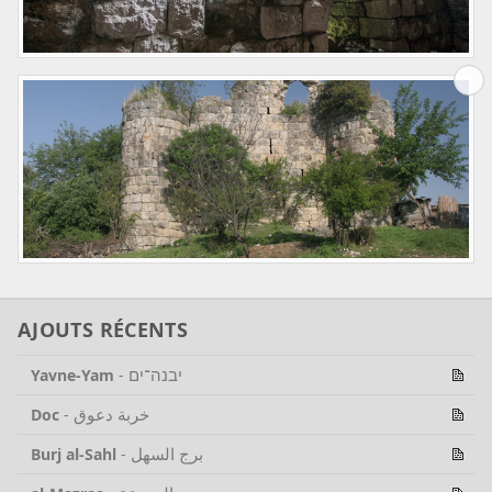
AJOUTS RÉCENTS
יבנה־ים
Yavne-Yam
-
خربة دعوق
Doc
-
برج السهل
Burj al-Sahl
-