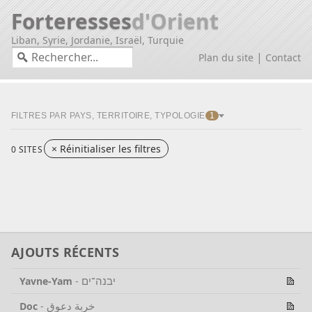
Forteresses
d'Orient
Liban, Syrie, Jordanie, Israël, Turquie
|
Plan du site
Contact
FILTRES PAR PAYS, TERRITOIRE, TYPOLOGIE
1
×
Réinitialiser les filtres
0 SITES
AJOUTS RÉCENTS
יבנה־ים
Yavne-Yam
-
خربة دعوق
Doc
-