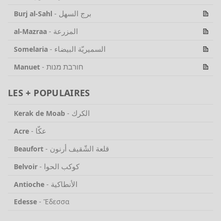
برج السهل
Burj al-Sahl
-
المزرعة
al-Mazraa
-
السميريّة البيضاء
Somelaria
-
חורבת מנות
Manuet
-
LES + POPULAIRES
الكرك
Kerak de Moab
-
عكّا
Acre
-
قلعة الشّقيف أرنون
Beaufort
-
كوكب الحوا
Belvoir
-
الأنطاكية
Antioche
-
Edesse
-
Ἔδεσσα