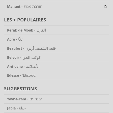
חורבת מנות
Manuet
-
LES + POPULAIRES
الكرك
Kerak de Moab
-
عكّا
Acre
-
قلعة الشّقيف أرنون
Beaufort
-
كوكب الحوا
Belvoir
-
الأنطاكية
Antioche
-
Edesse
-
Ἔδεσσα
SUGGESTIONS
יבנה־ים
Yavne-Yam
-
جبلة
Jabla
-