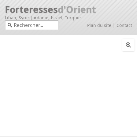
Forteresses
d'Orient
Liban, Syrie, Jordanie, Israël, Turquie
|
Plan du site
Contact