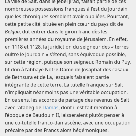
La ville de Salt, dans le Jebel Jil’âd, faisait partie de ces
nombreuses possessions franques à l’est du Jourdain
que les chroniques semblent avoir oubliées. Pourtant,
cette petite cité, située en plein cœur du pays dit de
Belqua
, dut entrer dans le giron franc dès les
premières années du royaume de Jérusalem. En effet,
en 1118 et 1128, la juridiction du seigneur des « terres
oultre le Jourdain » s’étend, sans équivoque possible,
sur cette région, puisque son seigneur, Romain du Puy,
fit don à l’abbaye Notre-Dame de Josaphat des casaux
de Bethsura et de La, lesquels faisaient partie
intégrante de cette terre. La tutelle franque sur Salt
n’impliquait néanmoins pas une véritable occupation.
En ce sens, les accords de partage des revenus de Salt
avec l’atabeg de
Damas
, dont il est fait mention à
l’époque de Baudouin II, laisseraient plutôt penser à
une co-tutelle franco-damascène, avec une occupation
précaire par des Francs alors hégémoniques.