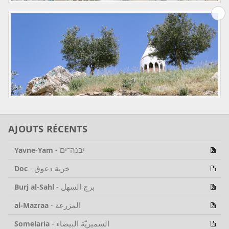
AJOUTS RÉCENTS
יבנה־ים
Yavne-Yam
-
خربة دعوق
Doc
-
برج السهل
Burj al-Sahl
-
المزرعة
al-Mazraa
-
السميريّة البيضاء
Somelaria
-