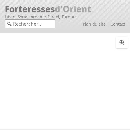
Forteresses
d'Orient
Liban, Syrie, Jordanie, Israël, Turquie
|
Plan du site
Contact