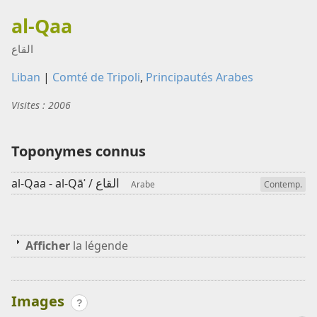
al-Qaa
القاع
Liban
|
Comté de Tripoli
,
Principautés Arabes
Visites : 2006
Toponymes connus
القاع
al-Qaa - al-Qāʿ /
Arabe
Contemp.
Afficher
la légende
Images
?