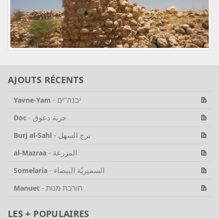
AJOUTS RÉCENTS
יבנה־ים
Yavne-Yam
-
خربة دعوق
Doc
-
برج السهل
Burj al-Sahl
-
المزرعة
al-Mazraa
-
السميريّة البيضاء
Somelaria
-
חורבת מנות
Manuet
-
LES + POPULAIRES