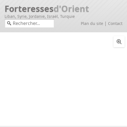
Forteresses
d'Orient
Liban, Syrie, Jordanie, Israël, Turquie
|
Plan du site
Contact