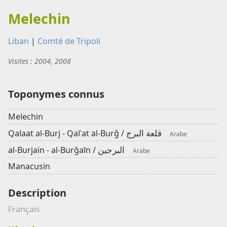
Melechin
Liban
|
Comté de Tripoli
Visites : 2004, 2008
Toponymes connus
Melechin
قلعة البرج
Qalaat al-Burj - Qalʿat al-Burǧ /
Arabe
البرجين
al-Burjaïn - al-Burǧaīn /
Arabe
Manacusin
Description
Français