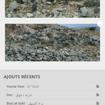
AJOUTS RÉCENTS
יבנה־ים
Yavne-Yam
-
خربة دعوق
Doc
-
برج السهل
Burj al-Sahl
-