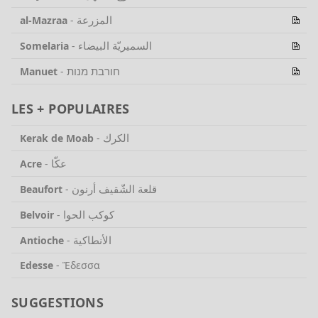
المزرعة
al-Mazraa
-
السميريّة البيضاء
Somelaria
-
חורבת מנות
Manuet
-
LES + POPULAIRES
الكرك
Kerak de Moab
-
عكّا
Acre
-
قلعة الشّقيف أرنون
Beaufort
-
كوكب الحوا
Belvoir
-
الأنطاكية
Antioche
-
Edesse
-
Ἔδεσσα
SUGGESTIONS