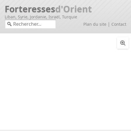
Forteresses
d'Orient
Liban, Syrie, Jordanie, Israël, Turquie
|
Plan du site
Contact