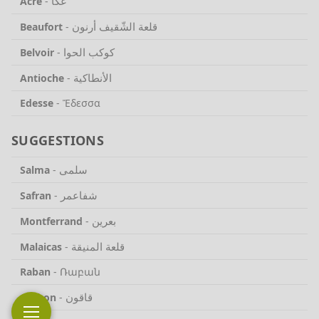
عكّا
Acre
-
قلعة الشّقيف أرنون
Beaufort
-
كوكب الحوا
Belvoir
-
الأنطاكية
Antioche
-
Edesse
-
Ἔδεσσα
SUGGESTIONS
سلمى
Salma
-
شفاعمر
Safran
-
بعرين
Montferrand
-
قلعة المنيقة
Malaicas
-
Raban
-
Ռաբան
قاقون
Cachon
-