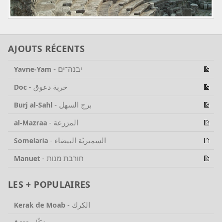
AJOUTS RÉCENTS
יבנה־ים
Yavne-Yam
-
خربة دعوق
Doc
-
برج السهل
Burj al-Sahl
-
المزرعة
al-Mazraa
-
السميريّة البيضاء
Somelaria
-
חורבת מנות
Manuet
-
LES + POPULAIRES
الكرك
Kerak de Moab
-