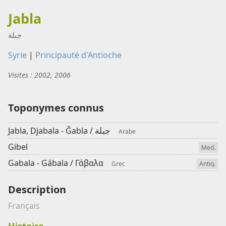
Jabla
جبلة
Syrie
|
Principauté d'Antioche
Visites : 2002, 2006
Toponymes connus
جبلة
Jabla, Djabala - Ǧabla /
Arabe
Gibel
Med.
Gabala - Gábala /
Γάβαλα
Grec
Antiq.
Description
Français