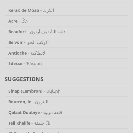
الكرك
Kerak de Moab
-
عكّا
Acre
-
قلعة الشّقيف أرنون
Beaufort
-
كوكب الحوا
Belvoir
-
الأنطاكية
Antioche
-
Edesse
-
Ἔδεσσα
SUGGESTIONS
Sinap (Lambron)
-
Սկևրի
البترون
Boutron, le
-
قلعة دوبية
Qalaat Doubiye
-
تلّ خليفة
Tell Khalife
-