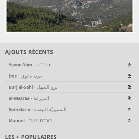
AJOUTS RÉCENTS
יבנה־ים
Yavne-Yam
-
خربة دعوق
Doc
-
برج السهل
Burj al-Sahl
-
المزرعة
al-Mazraa
-
السميريّة البيضاء
Somelaria
-
חורבת מנות
Manuet
-
LES + POPULAIRES