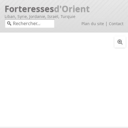
Forteresses
d'Orient
Liban, Syrie, Jordanie, Israël, Turquie
|
Plan du site
Contact