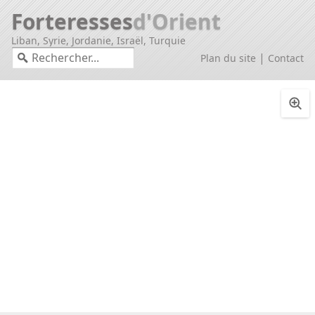
Forteresses
d'Orient
Liban, Syrie, Jordanie, Israël, Turquie
|
Plan du site
Contact