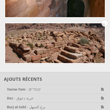
AJOUTS RÉCENTS
יבנה־ים
Yavne-Yam
-
خربة دعوق
Doc
-
برج السهل
Burj al-Sahl
-