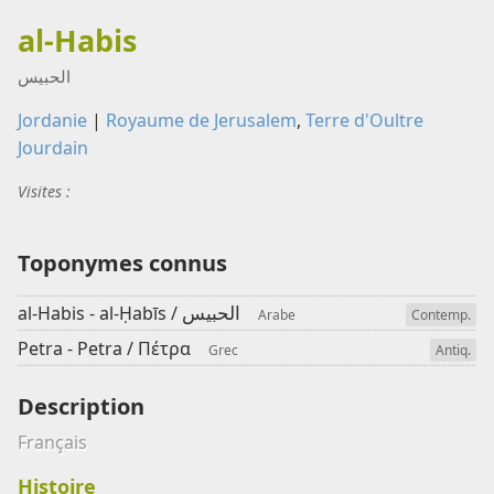
al-Habis
الحبيس
Jordanie
|
Royaume de Jerusalem
,
Terre d'Oultre
Jourdain
Visites :
Toponymes connus
الحبيس
al-Habis - al-Ḥabīs /
Arabe
Contemp.
Petra - Petra /
Πέτρα
Grec
Antiq.
Description
Français
Histoire