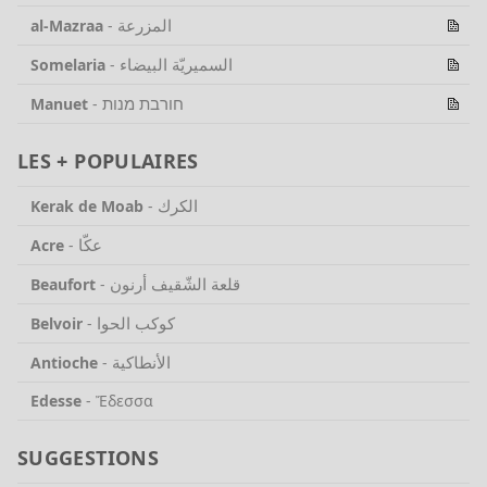
المزرعة
al-Mazraa
-
السميريّة البيضاء
Somelaria
-
חורבת מנות
Manuet
-
LES + POPULAIRES
الكرك
Kerak de Moab
-
عكّا
Acre
-
قلعة الشّقيف أرنون
Beaufort
-
كوكب الحوا
Belvoir
-
الأنطاكية
Antioche
-
Edesse
-
Ἔδεσσα
SUGGESTIONS