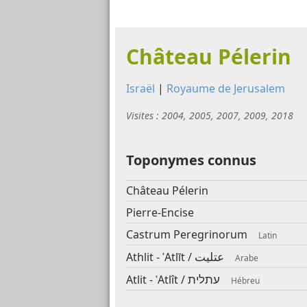
Château Pélerin
Israël
|
Royaume de Jerusalem
Visites : 2004, 2005, 2007, 2009, 2018
Toponymes connus
Château Pélerin
Pierre-Encise
Castrum Peregrinorum
Latin
عتليت
Athlit - ʿAtlīt /
Arabe
עתלית
Atlit - ʿAtlît /
Hébreu