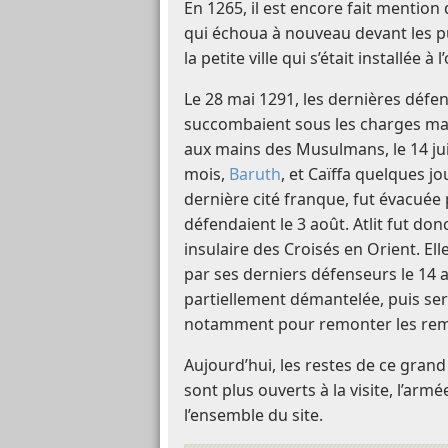
En 1265, il est encore fait mentio
qui échoua à nouveau devant les p
la petite ville qui s’était installée à
Le 28 mai 1291, les dernières défen
succombaient sous les charges ma
aux mains des Musulmans, le 14 jui
mois,
Baruth
, et Caïffa quelques j
dernière cité franque, fut évacuée 
défendaient le 3 août. Atlit fut do
insulaire des Croisés en Orient. E
par ses derniers défenseurs le 14 ao
partiellement démantelée, puis serv
notamment pour remonter les rem
Aujourd’hui, les restes de ce grand
sont plus ouverts à la visite, l’arm
l’ensemble du site.