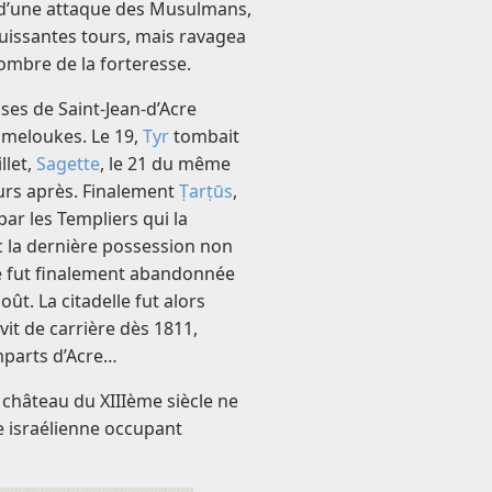
n d’une attaque des Musulmans,
uissantes tours, mais ravagea
 l’ombre de la forteresse.
ses de Saint-Jean-d’Acre
meloukes. Le 19,
Tyr
tombait
llet,
Sagette
, le 21 du même
ours après. Finalement
Ṭarṭūs
,
par les Templiers qui la
nc la dernière possession non
lle fut finalement abandonnée
ût. La citadelle fut alors
it de carrière dès 1811,
parts d’Acre…
 château du XIIIème siècle ne
ée israélienne occupant